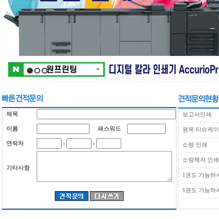
제목
보고서인쇄
이름
패스워드
원목 티슈케
연락처
-
-
소량 인쇄
소량책자 인쇄
기타사항
1권도 가능하
1권도 가능하