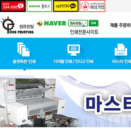
|
NCR지
|
양식지