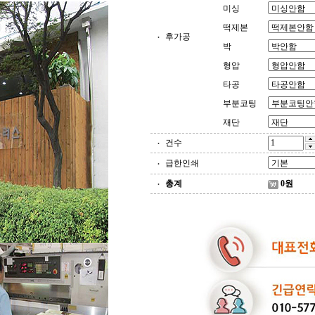
미싱
떡제본
후가공
박
형압
타공
부분코팅
재단
건수
급한인쇄
총계
0
원