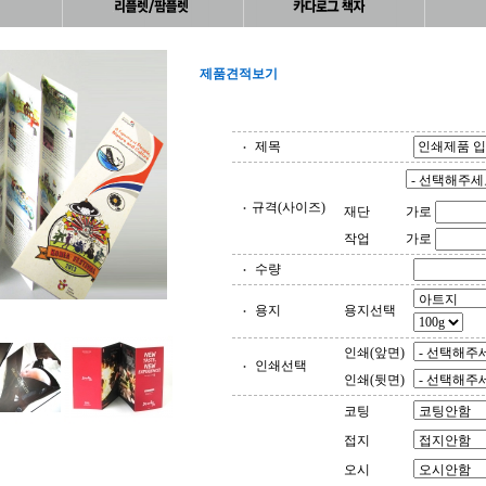
제품견적보기
제목
규격(사이즈)
재단
가로
작업
가로
수량
용지
용지선택
인쇄(앞면)
인쇄선택
인쇄(뒷면)
코팅
접지
오시